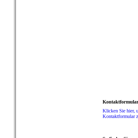
Kontaktformula
Klicken Sie hier,
Kon­takt­for­mu­la