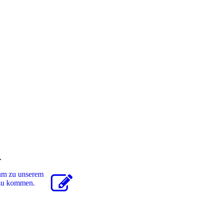
r
 um zu unserem
r zu kommen.